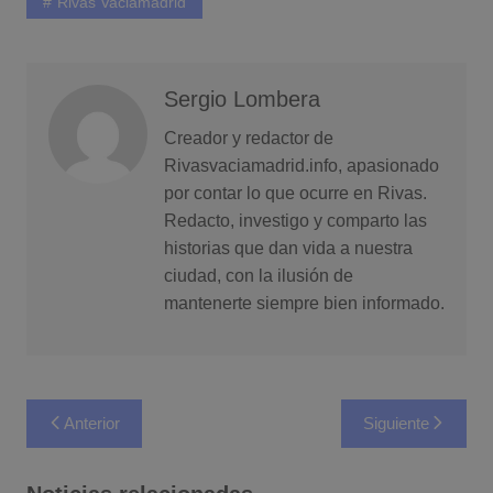
Rivas Vaciamadrid
Sergio Lombera
Creador y redactor de
Rivasvaciamadrid.info, apasionado
por contar lo que ocurre en Rivas.
Redacto, investigo y comparto las
historias que dan vida a nuestra
ciudad, con la ilusión de
mantenerte siempre bien informado.
Navegación
Anterior
Siguiente
de
entradas