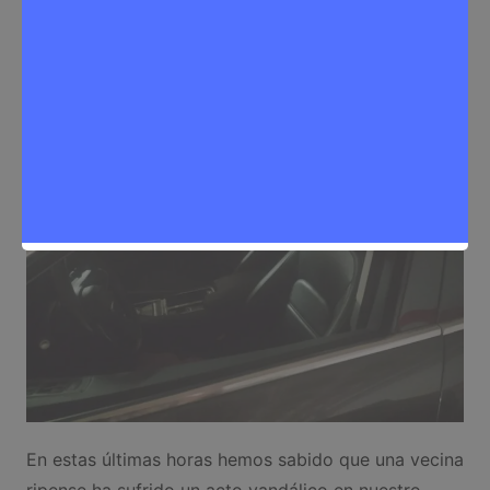
Sergio Lombera
6 de agosto de 2024
0
Noticias Rivas Vaciamadrid
En estas últimas horas hemos sabido que una vecina
ripense ha sufrido un acto vandálico en nuestro