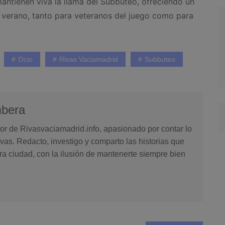
mantienen viva la llama del Subbuteo, ofreciendo un
el verano, tanto para veteranos del juego como para
Ocio
Rivas Vaciamadrid
Subbuteo
mbera
or de Rivasvaciamadrid.info, apasionado por contar lo
vas. Redacto, investigo y comparto las historias que
ra ciudad, con la ilusión de mantenerte siempre bien