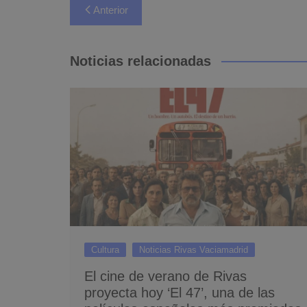
Navegación
Anterior
de
entradas
Noticias relacionadas
Cultura
Noticias Rivas Vaciamadrid
El cine de verano de Rivas
proyecta hoy ‘El 47’, una de las