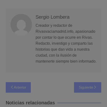
Sergio Lombera
Creador y redactor de
Rivasvaciamadrid.info, apasionado
por contar lo que ocurre en Rivas.
Redacto, investigo y comparto las
historias que dan vida a nuestra
ciudad, con la ilusión de
mantenerte siempre bien informado.
Navegación
Anterior
Siguiente
de
entradas
Noticias relacionadas