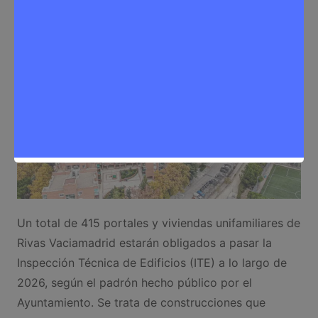
Hogar
,
Noticias Rivas Vaciamadrid
Un total de 415 portales y viviendas unifamiliares de
Rivas Vaciamadrid estarán obligados a pasar la
Inspección Técnica de Edificios (ITE) a lo largo de
2026, según el padrón hecho público por el
Ayuntamiento. Se trata de construcciones que