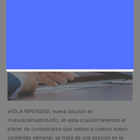
Noticias Rivas Vaciamadrid
,
Trabajo
¡HOLA RIPENSES!, nueva sección en
rivasvaciamadrid.info, en esta ocasión tenemos el
placer de comunicaros que vamos a traeros nuevo
contenido semanal, se trata de una sección en la