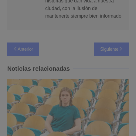
historias que dan vida a nuestra
ciudad, con la ilusión de
mantenerte siempre bien informado.
Navegación
Anterior
Siguiente
de
entradas
Noticias relacionadas