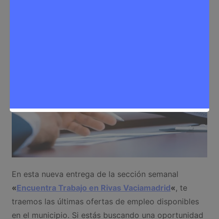
Noticias Rivas Vaciamadrid
,
Trabajo
En esta nueva entrega de la sección semanal
«
Encuentra Trabajo en Rivas Vaciamadrid
«
, te
traemos las últimas ofertas de empleo disponibles
en el municipio. Si estás buscando una oportunidad