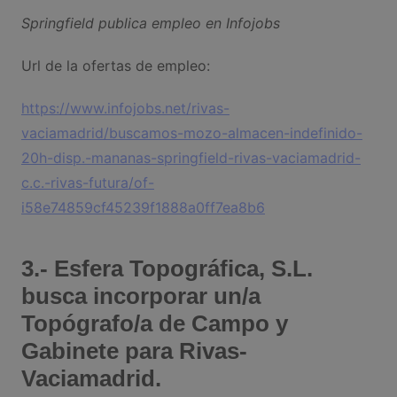
Springfield publica empleo en Infojobs
Url de la ofertas de empleo:
https://www.infojobs.net/rivas-
vaciamadrid/buscamos-mozo-almacen-indefinido-
20h-disp.-mananas-springfield-rivas-vaciamadrid-
c.c.-rivas-futura/of-
i58e74859cf45239f1888a0ff7ea8b6
3.- Esfera Topográfica, S.L.
busca incorporar un/a
Topógrafo/a de Campo y
Gabinete para Rivas-
Vaciamadrid.