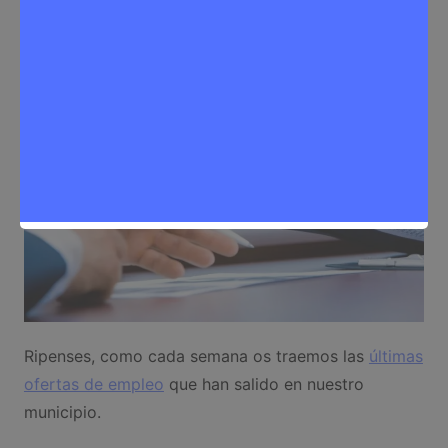
Noticias Rivas Vaciamadrid
,
Trabajo
Ripenses, como cada semana os traemos las
últimas
ofertas de empleo
que han salido en nuestro
municipio.