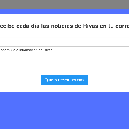
Deporte
Cultura
Trabajo
Problemas de la ciudadaní
de fútbol americano en el Polideportivo Cerro del Telégrafo
 americano en el
del Telégrafo
Deporte
,
Noticias Rivas Vaciamadrid