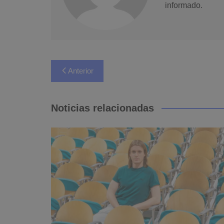
informado.
Navegación
Anterior
de
entradas
Noticias relacionadas