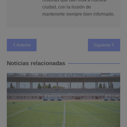
ciudad, con la ilusión de
mantenerte siempre bien informado.
Navegación
Anterior
Siguiente
de
entradas
Noticias relacionadas