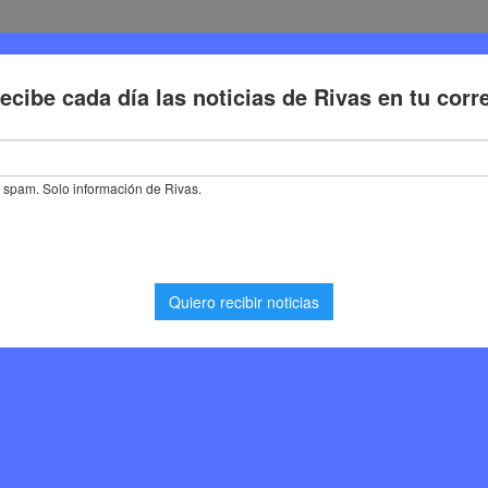
Deporte
Cultura
Trabajo
Problemas de la ciudadaní
ión completa de la semana europea del deporte Rivas Vaciamadrid
eta de la semana
 Rivas Vaciamadrid
0
Deporte
,
Noticias Rivas Vaciamadrid