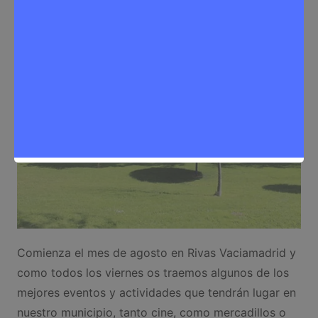
Eventos
,
Noticias Rivas Vaciamadrid
Comienza el mes de agosto en Rivas Vaciamadrid y
como todos los viernes os traemos algunos de los
mejores eventos y actividades que tendrán lugar en
nuestro municipio, tanto cine, como mercadillos o