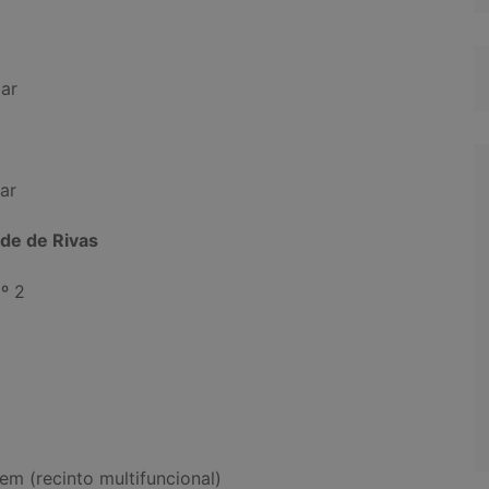
ar
ar
de de Rivas
º 2
em (recinto multifuncional)