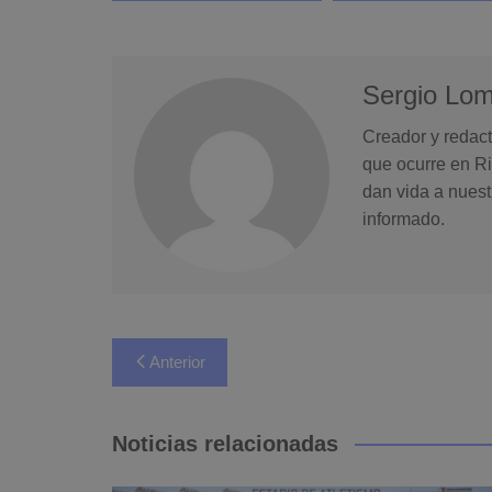
Sergio Lo
Creador y redact
que ocurre en Ri
dan vida a nuest
informado.
Navegación
Anterior
de
entradas
Noticias relacionadas