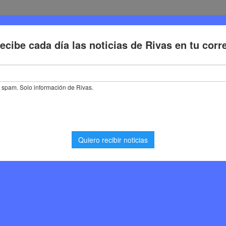
Deporte
Cultura
Trabajo
Problemas de la ciudadaní
 en Rivas Vaciamadrid el segundo fin de semana de julio
 Vaciamadrid el segundo
io
Eventos
,
Noticias Rivas Vaciamadrid