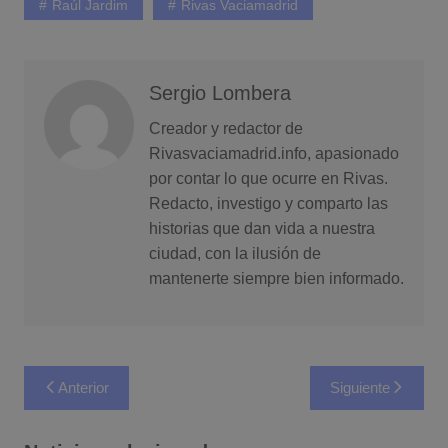
Raúl Jardim
Rivas Vaciamadrid
Sergio Lombera
Creador y redactor de
Rivasvaciamadrid.info, apasionado
por contar lo que ocurre en Rivas.
Redacto, investigo y comparto las
historias que dan vida a nuestra
ciudad, con la ilusión de
mantenerte siempre bien informado.
Navegación
Anterior
Siguiente
de
entradas