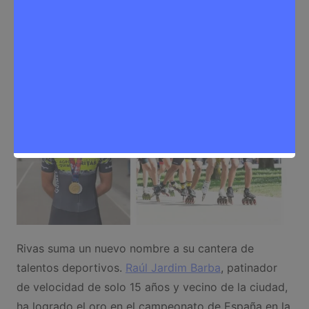
Sergio Lombera
18 de junio de 2025
0
Deporte
,
Noticias Rivas Vaciamadrid
Rivas suma un nuevo nombre a su cantera de
talentos deportivos.
Raúl Jardim Barba
, patinador
de velocidad de solo 15 años y vecino de la ciudad,
ha logrado el oro en el campeonato de España en la