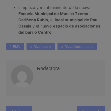
Limpieza y mantenimiento de la nueva
Escuela Municipal de Música Txema
Cariñena Rubio
, el
local municipal de Pau
Casals
y el nuevo
espacio de asociaciones
del barrio Centro
.
EMV
Rivamadrid
Rivas Vaciamadrid
Redactora
Navegación