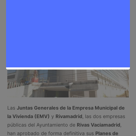
Economía
,
Noticias Rivas Vaciamadrid
Las
Juntas Generales de la Empresa Municipal de
la Vivienda (EMV)
y
Rivamadrid
, las dos empresas
públicas del Ayuntamiento de
Rivas Vaciamadrid
,
han aprobado de forma definitiva sus
Planes de