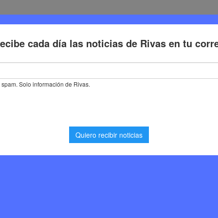
Deporte
Cultura
Trabajo
Problemas de la ciudadaní
lsa la creatividad local con dos concursos de cortos LGTBI dentro de
atividad local con dos
 LGTBI dentro del
eMad