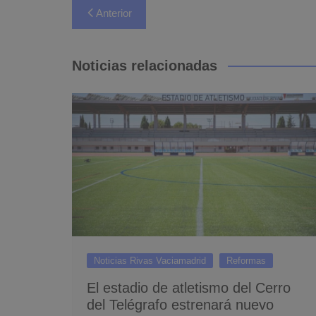
Navegación
Anterior
de
entradas
Noticias relacionadas
Noticias Rivas Vaciamadrid
Reformas
El estadio de atletismo del Cerro
del Telégrafo estrenará nuevo