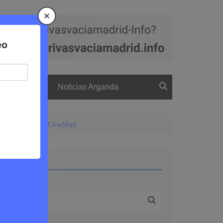
a
El boletín
Noticias Arganda
l Festival LesGaiCineMad
Buscar