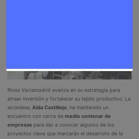
Noticias Rivas Vaciamadrid
,
Trabajo
Rivas Vaciamadrid avanza en su estrategia para
atraer inversión y fortalecer su tejido productivo. La
alcaldesa,
Aída Castillejo
, ha mantenido un
encuentro con cerca de
medio centenar de
empresas
para dar a conocer algunos de los
proyectos clave que marcarán el desarrollo de la