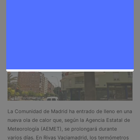
Noticias Rivas Vaciamadrid
,
Seguridad
La Comunidad de Madrid ha entrado de lleno en una
nueva ola de calor que, según la Agencia Estatal de
Meteorología (AEMET), se prolongará durante
varios días. En Rivas Vaciamadrid, los termómetros