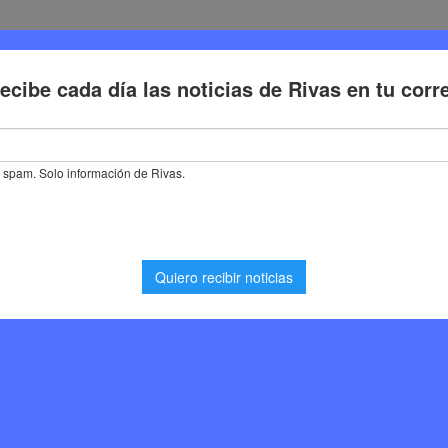
Deporte
Cultura
Trabajo
Problemas de la ciudadaní
amadrid apuesta por la seguridad infantil con mejoras en los parques
puesta por la seguridad
 en los parques
0
Noticias Rivas Vaciamadrid
,
Seguridad