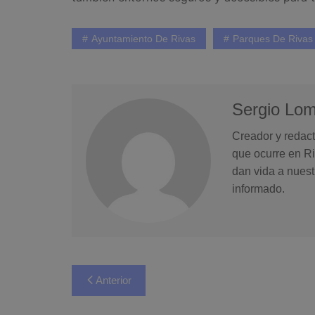
Ayuntamiento De Rivas
Parques De Rivas
Sergio Lo
Creador y redact
que ocurre en Ri
dan vida a nuest
informado.
Navegación
Anterior
de