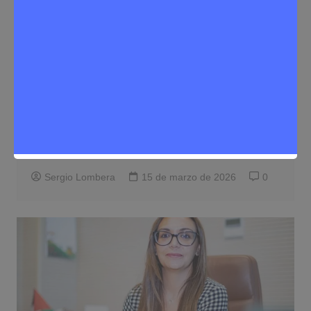
Noticias Rivas Vaciamadrid
Política
Aída Castillejo, elegida nueva
coordinadora de Izquierda Unida Rivas
en su XII Asamblea
Sergio Lombera
15 de marzo de 2026
0