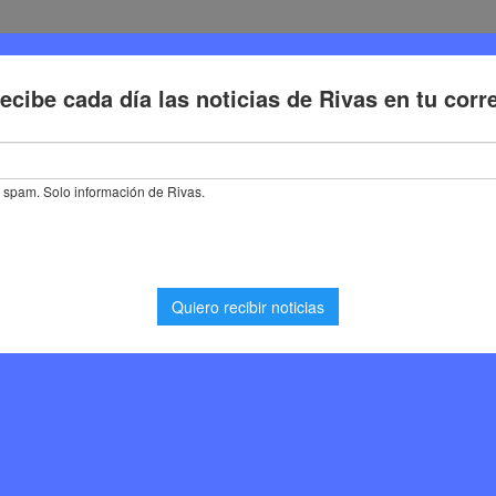
Deporte
Cultura
Trabajo
Problemas de la ciudadaní
 a Aída Castillejo, alcaldesa de Rivas Vaciamadrid parte 2
tillejo, alcaldesa de
arte 2
Noticias Rivas Vaciamadrid