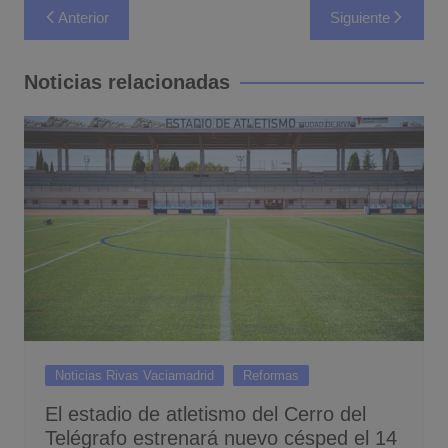
Navegación
Anterior
Siguiente
de
entradas
Noticias relacionadas
Noticias Rivas Vaciamadrid
Reformas
El estadio de atletismo del Cerro del
Telégrafo estrenará nuevo césped el 14