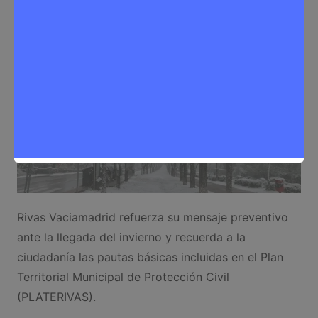
Sergio Lombera
3 de diciembre de 2025
0
Noticias Rivas Vaciamadrid
,
Seguridad
Rivas Vaciamadrid refuerza su mensaje preventivo
ante la llegada del invierno y recuerda a la
ciudadanía las pautas básicas incluidas en el Plan
Territorial Municipal de Protección Civil
(PLATERIVAS).