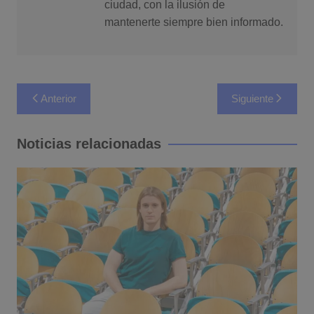
ciudad, con la ilusión de
mantenerte siempre bien informado.
Navegación
Anterior
Siguiente
de
entradas
Noticias relacionadas