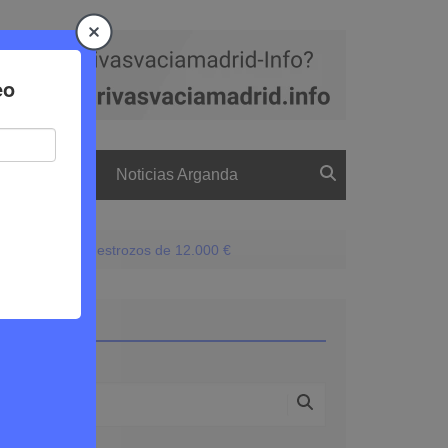
a
El boletín
Noticias Arganda
timo robo deja destrozos de 12.000 €
Buscar