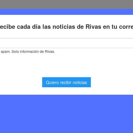
Deporte
Cultura
Trabajo
Problemas de la ciudadaní
la cafetería de Rivas sufre más de 6 robos en menos de un año: el úl
ría de Rivas sufre más
 de un año: el último
 de 12.000 €