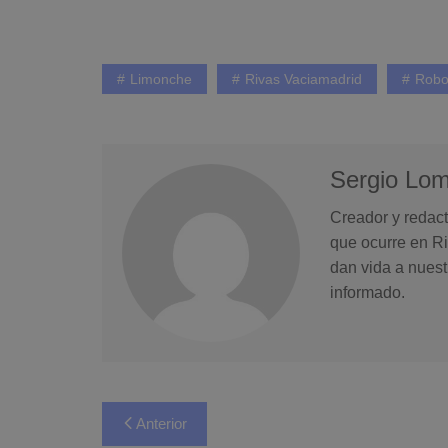
Limonche
Rivas Vaciamadrid
Robo
Sergio Lo
Creador y redact
que ocurre en Ri
dan vida a nuest
informado.
Navegación
Anterior