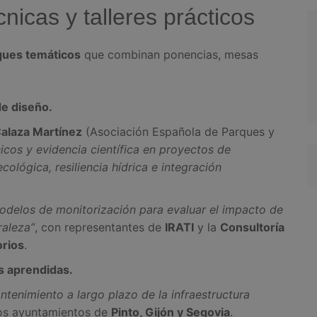
icas y talleres prácticos
ques temáticos
que combinan ponencias, mesas
de diseño.
alaza Martínez
(Asociación Española de Parques y
nicos y evidencia científica en proyectos de
cológica, resiliencia hídrica e integración
modelos de monitorización para evaluar el impacto de
raleza”
, con representantes de
IRATI
y la
Consultoría
orios
.
es aprendidas.
ntenimiento a largo plazo de la infraestructura
los ayuntamientos de
Pinto, Gijón y Segovia
.