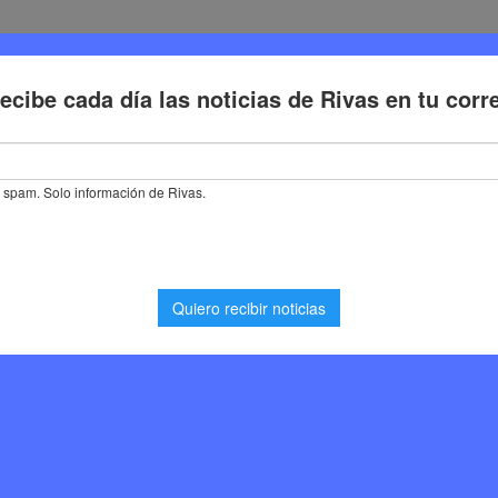
Deporte
Cultura
Trabajo
Problemas de la ciudadaní
e un laboratorio técnico sobre estrategias de renaturalización urbana
atorio técnico sobre
uralización urbana
Medioambiente
,
Noticias Rivas Vaciamadrid