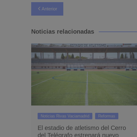
Navegación
Anterior
de
entradas
Noticias relacionadas
Noticias Rivas Vaciamadrid
Reformas
El estadio de atletismo del Cerro
del Telégrafo estrenará nuevo