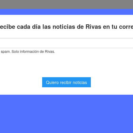
Deporte
Cultura
Trabajo
Problemas de la ciudadaní
la correcta climatización de los colegios durante el último trimestre d
munidad de Madrid que
 climatización de los
ltimo trimestre del