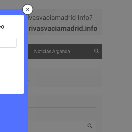
a
El boletín
Noticias Arganda
el curso escolar
Buscar