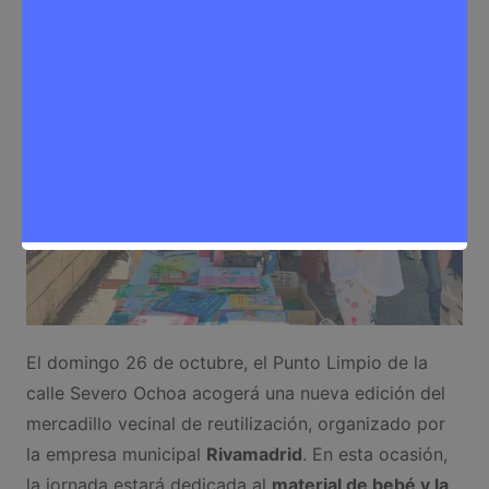
Medioambiente
,
Noticias Rivas Vaciamadrid
El domingo 26 de octubre, el Punto Limpio de la
calle Severo Ochoa acogerá una nueva edición del
mercadillo vecinal de reutilización, organizado por
la empresa municipal
Rivamadrid
. En esta ocasión,
la jornada estará dedicada al
material de bebé y la