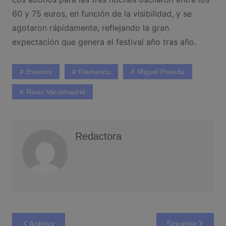
60 y 75 euros, en función de la visibilidad, y se
agotaron rápidamente, reflejando la gran
expectación que genera el festival año tras año.
Eventos
Flamenco
Miguel Poveda
Rivas Vaciamadrid
Redactora
Navegación
Anterior
Siguiente